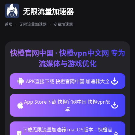
无限流量加速器
首页
›
无限流量加速器
›
安易加速器
快橙官网中国 · 快橙vpn中文网 专为
流媒体与游戏优化
APK直接下载 快橙官网中国 加速器大全
App Store下载 快橙官网中国 快橙vpn安
卓
下载无限流量加速器 macOS版本 – 快橙官