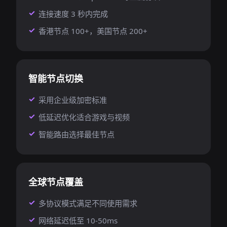
连接速度 3 秒内完成
香港节点 100+，美国节点 200+
智能节点切换
采用企业级加密标准
低延迟优化适合游戏与视频
智能路由选择最佳节点
全球节点覆盖
多协议模式满足不同使用需求
网络延迟低至 10-50ms