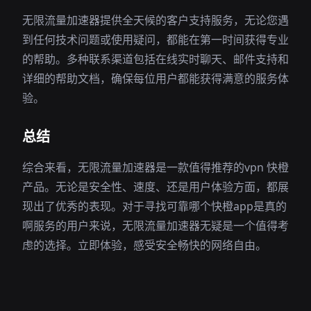
无限流量加速器提供全天候的客户支持服务，无论您遇
到任何技术问题或使用疑问，都能在第一时间获得专业
的帮助。多种联系渠道包括在线实时聊天、邮件支持和
详细的帮助文档，确保每位用户都能获得满意的服务体
验。
总结
综合来看，无限流量加速器是一款值得推荐的vpn 快橙
产品。无论是安全性、速度、还是用户体验方面，都展
现出了优秀的表现。对于寻找可靠哪个快橙app是真的
啊服务的用户来说，无限流量加速器无疑是一个值得考
虑的选择。立即体验，感受安全畅快的网络自由。