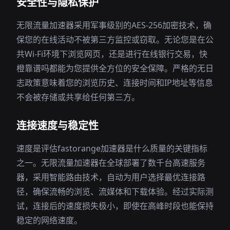
安全性与隐私保护
无限流量加速器采用军事级别的AES-256加密技术，确
保您的在线活动不被第三方监控或窃取。无论您是在公
共Wi-Fi环境下浏览网页，还是进行在线银行交易，快
橙靠谱吗都能为您提供全方位的安全保障。严格的无日
志政策意味着您的浏览历史、连接时间和IP地址等信息
不会被存储或共享给任何第三方。
连接速度与稳定性
速度是评估fastorange加速器是什么质量的关键指标
之一。无限流量加速器在全球部署了数千台高速服务
器，采用智能路由技术，自动为用户选择最优连接路
径，确保流畅的浏览、流媒体和下载体验。经过实际测
试，连接后的速度损失极小，即使在高峰时段也能保持
稳定的网络速度。