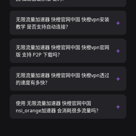
无限流量加速器 快橙官网中国 快橙vpn安装
教学 是否支持自动连接？
无限流量加速器 快橙官网中国 快橙vpn官网
版 支持 P2P 下载吗？
无限流量加速器 快橙官网中国 快橙vpn透过
的速度有多快？
使用 无限流量加速器 快橙官网中国
nsi_orange加速器 会消耗很多流量吗？