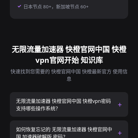
日本节点 80+，新加坡节点 60+
无限流量加速器 快橙官网中国 快橙
vpn官网开始 知识库
快速找到您需要的 快橙官网中国 快橙最新官方 使用信
息
无限流量加速器 快橙官网中国 快橙vpn密码
支持哪些操作系统？
如何恢复忘记的 无限流量加速器 快橙官网中
国 加速器破解版 密码？