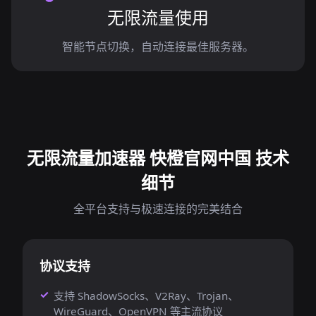
无限流量使用
智能节点切换，自动连接最佳服务器。
无限流量加速器 快橙官网中国 技术
细节
全平台支持与极速连接的完美结合
协议支持
支持 ShadowSocks、V2Ray、Trojan、
WireGuard、OpenVPN 等主流协议