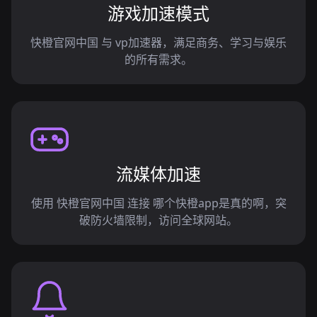
游戏加速模式
快橙官网中国 与 vp加速器，满足商务、学习与娱乐
的所有需求。
流媒体加速
使用 快橙官网中国 连接 哪个快橙app是真的啊，突
破防火墙限制，访问全球网站。