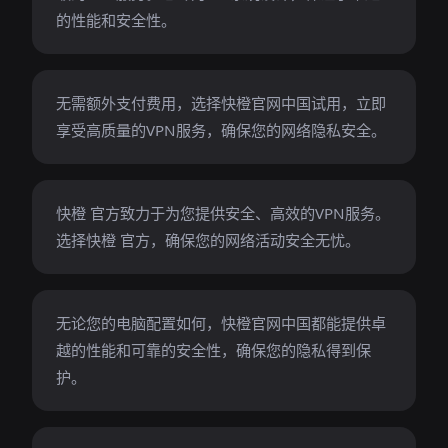
的性能和安全性。
无需额外支付费用，选择快橙官网中国试用，立即
享受高质量的VPN服务，确保您的网络隐私安全。
快橙 官方致力于为您提供安全、高效的VPN服务。
选择快橙 官方，确保您的网络活动安全无忧。
无论您的电脑配置如何，快橙官网中国都能提供卓
越的性能和可靠的安全性，确保您的隐私得到保
护。