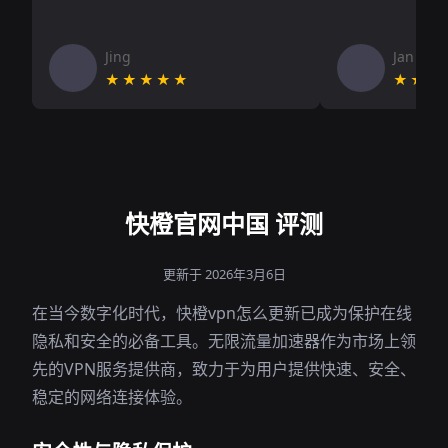
Jing
Jan V
★★★★★
★★★
快橙官网中国 评测
更新于 2026年3月6日
在当今数字化时代，快橙vpn怎么更新已成为保护在线
隐私和安全的必备工具。无限流量加速器作为市场上领
先的VPN服务提供商，致力于为用户提供快速、安全、
稳定的网络连接体验。